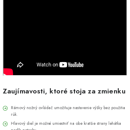
Zaujímavosti, ktoré stoja za zmienku
Rámový nožný ovládač umožňuje nastavenie výšky bez použitia
rúk.
Hlavový diel je možné umiestniť na obe kratšie strany lehátka