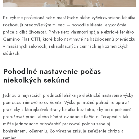
ZDRAVOTNÍCKE POTREBY
AKCIA
Pri výbere profesionálneho masážneho alebo vyšetrovacieho lehátka
rozhodujú predovšetkým tri veci – pohodlie klienta, ergonómia
práce a dlhá životnosť. Práve tieto vlastnosti spája elektrické lehátko
VÝPREDAJ
Camino Flat C111
, ktoré bolo navrhnuté na každodennú prevádzku
v masážnych salónoch, rehabilitačných centrách aj kozmetických
NOVINKY
štúdiách.
ZNAČKY
Pohodlné nastavenie počas
niekoľkých sekúnd
O firme
Všetko o nákupe
Kontakty
Články
Jednou z najväčších predností lehátka je elektrické nastavenie výšky
pomocou rámového ovládača. Výšku je možné pohodlne upraviť
prakticky z ktorejkoľvek strany lehátka bez toho, aby bolo potrebné
prerušovať prácu alebo hľadať ovládacie tlačidlo. Terapeut si tak
môže jednoducho prispôsobiť pracovnú polohu sebe aj
konkrétnemu ošetreniu, čo výrazne znižuje zaťaženie chrbta a
ramien.