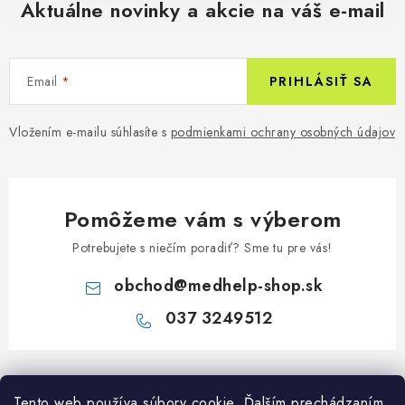
Aktuálne novinky a akcie na váš e-mail
Email
PRIHLÁSIŤ SA
Vložením e-mailu súhlasíte s
podmienkami ochrany osobných údajov
Pomôžeme vám s výberom
Potrebujete s niečím poradiť? Sme tu pre vás!
obchod
@
medhelp-shop.sk
037 3249512
Z
á
Informácie pre vás
Tento web používa súbory cookie. Ďalším prechádzaním