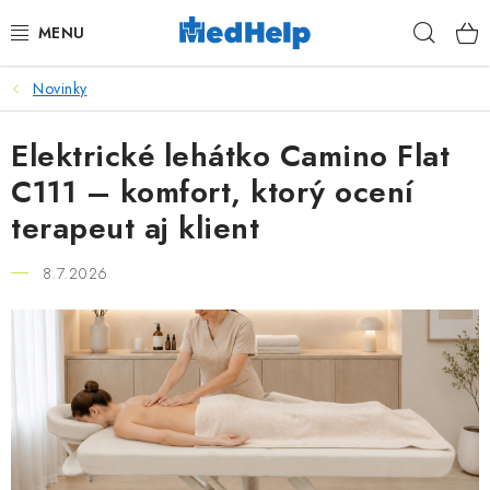
Prejsť
Hľad
na
obsah
Novinky
MASÁŽE
Elektrické lehátko Camino Flat
KOZMETIKA
C111 – komfort, ktorý ocení
PEDIKURA
terapeut aj klient
KADERNÍCTVO
8.7.2026
MANIKÚRA
TETOVANIE
FITNESS A REHABILITÁCIA