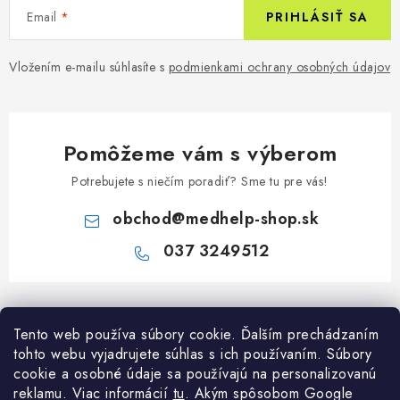
Email
PRIHLÁSIŤ SA
Vložením e-mailu súhlasíte s
podmienkami ochrany osobných údajov
Pomôžeme vám s výberom
Potrebujete s niečím poradiť? Sme tu pre vás!
obchod
@
medhelp-shop.sk
037 3249512
Z
á
Informácie pre vás
Tento web používa súbory cookie. Ďalším prechádzaním
p
tohto webu vyjadrujete súhlas s ich používaním. Súbory
ä
O firme
cookie a osobné údaje sa používajú na personalizovanú
Všetko o nákupe
t
reklamu. Viac informácií
tu
. A
kým spôsobom Google