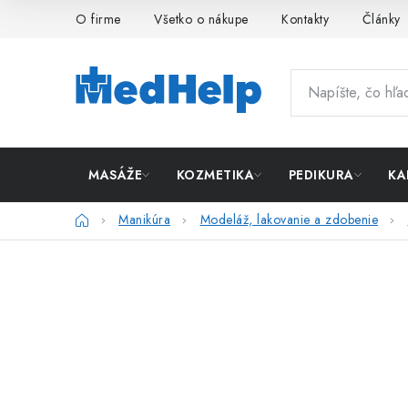
Prejsť
O firme
Všetko o nákupe
Kontakty
Články
na
obsah
MASÁŽE
KOZMETIKA
PEDIKURA
KA
Domov
Manikúra
Modeláž, lakovanie a zdobenie