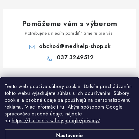
Pomôžeme vám s výberom
Potrebujete s niečím poradiť? Sme tu pre vás!
obchod
@
medhelp-shop.sk
037 3249512
Z
á
Informácie pre vás
Tento web používa súbory cookie. Ďalším prechádzaním
p
tohto webu vyjadrujete súhlas s ich používaním. Súbory
ä
O firme
cookie a osobné údaje sa používajú na personalizovanú
Všetko o nákupe
t
reklamu. Viac informácií
tu
. A
kým spôsobom Google
Všetko o nákupe
i
NAPÍŠTE NÁM NA WHATSAPP
spracováva osobné údaje, nájdete
Obchodné podmienky
na
https://business.safety.google/privacy/
e
Kontakty
Možnosti dopravy a platby
Potrebujete poradiť?
Spýtajte sa nášho
Články
asistenta Me
Nastavenie
Reklamácie