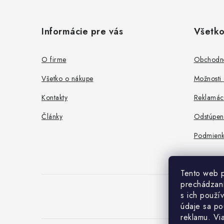
Z
á
Informácie pre vás
Všetko
p
ä
O firme
Obchodn
t
Všetko o nákupe
Možnosti 
i
Kontakty
Reklamác
e
Články
Odstúpen
Podmienk
Tento web p
prechádzaní
s ich použí
údaje sa po
reklamu. Vi