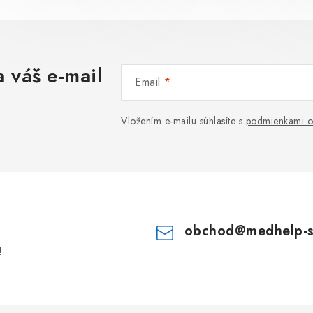
 váš e-mail
Email
Vložením e-mailu súhlasíte s
podmienkami o
obchod
@
medhelp-
!