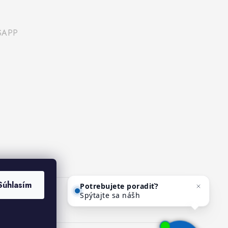
SAPP
Potrebujete poradiť?
Súhlasím
Spýtajte sa nášho asistenta
Mediho.