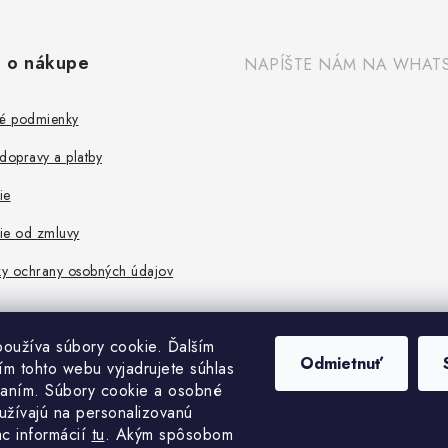
 o nákupe
NAPÍŠTE NÁM NA WHAT
é podmienky
dopravy a platby
ie
ie od zmluvy
y ochrany osobných údajov
oužíva súbory cookie. Ďalším
Odmietnuť
m tohto webu vyjadrujete súhlas
vaním. Súbory cookie a osobné
užívajú na personalizovanú
ac informácií
tu
. A
kým spôsobom