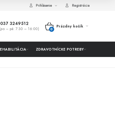
Prihlásenie
Registrácia
037 3249512
Prázdny košík
(po – pá: 7:30 – 16:00)
NÁKUPNÝ
KOŠÍK
REHABILITÁCIA
ZDRAVOTNÍCKE POTREBY
AKCIA