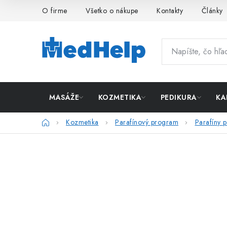
Prejsť
O firme
Všetko o nákupe
Kontakty
Články
na
obsah
MASÁŽE
KOZMETIKA
PEDIKURA
KA
Domov
Kozmetika
Parafínový program
Parafíny 