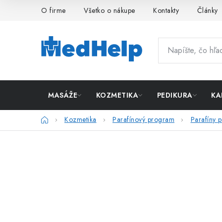
Prejsť
O firme
Všetko o nákupe
Kontakty
Články
na
obsah
MASÁŽE
KOZMETIKA
PEDIKURA
KA
Domov
Kozmetika
Parafínový program
Parafíny 