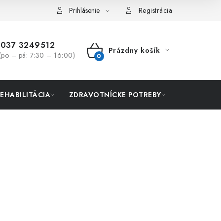
Prihlásenie
Registrácia
037 3249512
Prázdny košík
(po – pá: 7:30 – 16:00)
NÁKUPNÝ
KOŠÍK
REHABILITÁCIA
ZDRAVOTNÍCKE POTREBY
AKCIA