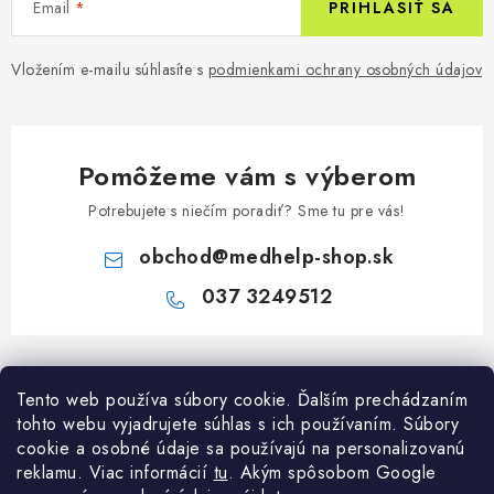
Email
PRIHLÁSIŤ SA
Vložením e-mailu súhlasíte s
podmienkami ochrany osobných údajov
Pomôžeme vám s výberom
Potrebujete s niečím poradiť? Sme tu pre vás!
obchod
@
medhelp-shop.sk
037 3249512
Z
á
Informácie pre vás
Tento web používa súbory cookie. Ďalším prechádzaním
p
tohto webu vyjadrujete súhlas s ich používaním. Súbory
ä
O firme
cookie a osobné údaje sa používajú na personalizovanú
Všetko o nákupe
t
reklamu. Viac informácií
tu
. A
kým spôsobom Google
Všetko o nákupe