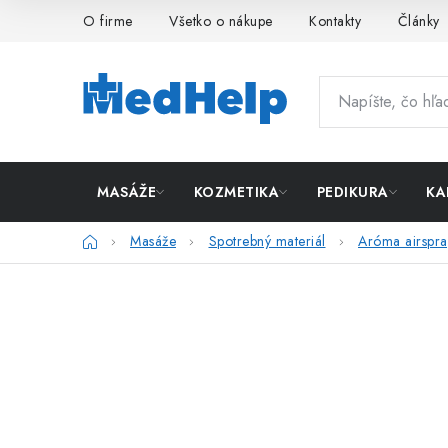
Prejsť
O firme
Všetko o nákupe
Kontakty
Články
na
obsah
MASÁŽE
KOZMETIKA
PEDIKURA
KA
Domov
Masáže
Spotrebný materiál
Aróma airspra