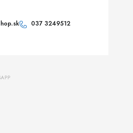
shop.sk
037 3249512
SAPP