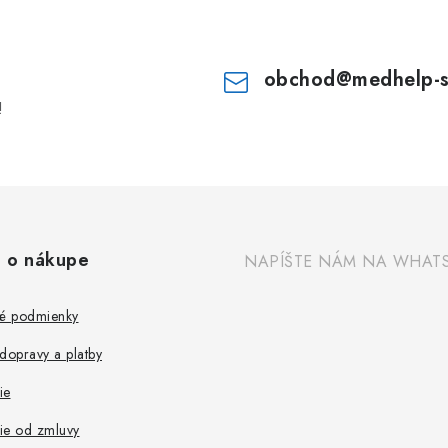
obchod
@
medhelp-
!
 o nákupe
NAPÍŠTE NÁM NA WHAT
é podmienky
dopravy a platby
ie
ie od zmluvy