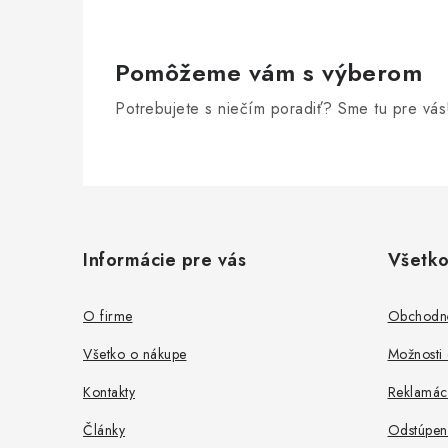
Pomôžeme vám s výberom
Potrebujete s niečím poradiť? Sme tu pre vás
Z
á
Informácie pre vás
Všetko
p
ä
O firme
Obchodn
t
Všetko o nákupe
Možnosti 
i
Kontakty
Reklamác
e
Články
Odstúpen