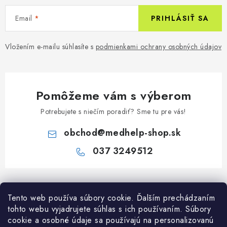
Email
PRIHLÁSIŤ SA
Vložením e-mailu súhlasíte s
podmienkami ochrany osobných údajov
Pomôžeme vám s výberom
Potrebujete s niečím poradiť? Sme tu pre vás!
obchod
@
medhelp-shop.sk
037 3249512
Z
á
Tento web používa súbory cookie. Ďalším prechádzaním
Informácie pre vás
p
tohto webu vyjadrujete súhlas s ich používaním. Súbory
ä
O firme
cookie a osobné údaje sa používajú na personalizovanú
Všetko o nákupe