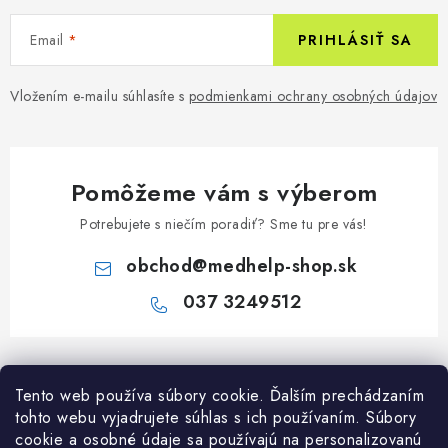
Email
PRIHLÁSIŤ SA
Vložením e-mailu súhlasíte s
podmienkami ochrany osobných údajov
Pomôžeme vám s výberom
Potrebujete s niečím poradiť? Sme tu pre vás!
obchod
@
medhelp-shop.sk
037 3249512
Z
á
Informácie pre vás
Tento web používa súbory cookie. Ďalším prechádzaním
p
tohto webu vyjadrujete súhlas s ich používaním. Súbory
ä
O firme
cookie a osobné údaje sa používajú na personalizovanú
Všetko o nákupe