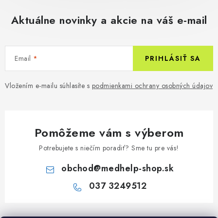
Aktuálne novinky a akcie na váš e-mail
Email
PRIHLÁSIŤ SA
Vložením e-mailu súhlasíte s
podmienkami ochrany osobných údajov
Pomôžeme vám s výberom
Potrebujete s niečím poradiť? Sme tu pre vás!
obchod
@
medhelp-shop.sk
037 3249512
Z