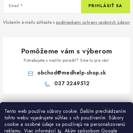
Email
PRIHLÁSIŤ SA
Vložením e-mailu súhlasíte s
podmienkami ochrany osobných údajov
Pomôžeme vám s výberom
Potrebujete s niečím poradiť? Sme tu pre vás!
obchod
@
medhelp-shop.sk
037 3249512
Z
á
Informácie pre vás
Tento web používa súbory cookie. Ďalším prechádzaním
p
tohto webu vyjadrujete súhlas s ich používaním. Súbory
ä
O firme
cookie a osobné údaje sa používajú na personalizovanú
Všetko o nákupe
t
reklamu. Viac informácií
tu
. A
kým spôsobom Google