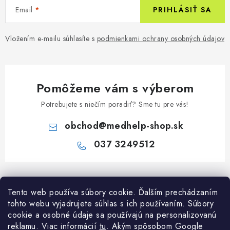
Email
PRIHLÁSIŤ SA
Vložením e-mailu súhlasíte s
podmienkami ochrany osobných údajov
Pomôžeme vám s výberom
Potrebujete s niečím poradiť? Sme tu pre vás!
obchod
@
medhelp-shop.sk
037 3249512
Z
á
Informácie pre vás
Tento web používa súbory cookie. Ďalším prechádzaním
p
tohto webu vyjadrujete súhlas s ich používaním. Súbory
ä
O firme
cookie a osobné údaje sa používajú na personalizovanú
Všetko o nákupe
t
reklamu. Viac informácií
tu
. A
kým spôsobom Google