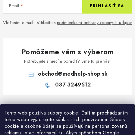
Email
PRIHLÁSIŤ SA
Vložením e-mailu súhlasíte s
podmienkami ochrany osobných údajov
Pomôžeme vám s výberom
Potrebujete s niečím poradiť? Sme tu pre vás!
obchod
@
medhelp-shop.sk
037 3249512
Z
á
Informácie pre vás
Tento web používa súbory cookie. Ďalším prechádzaním
p
tohto webu vyjadrujete súhlas s ich používaním. Súbory
ä
O firme
cookie a osobné údaje sa používajú na personalizovanú
Všetko o nákupe
t
reklamu. Viac informácií
tu
. A
kým spôsobom Google