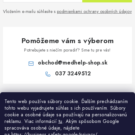
Vložením e-mailu súhlasíte s
podmienkami ochrany osobných údajov
Pomôžeme vám s výberom
Potrebujete s niečím poradiť? Sme tu pre vás!
obchod
@
medhelp-shop.sk
037 3249512
Z
á
Tento web používa súbory cookie. Ďalším prechádzaním
Informácie pre vás
p
tohto webu vyjadrujete súhlas s ich používaním. Súbory
ä
O firme
cookie a osobné údaje sa používajú na personalizovanú
Všetko o nákupe
t
reklamu. Viac informácií
tu
. A
kým spôsobom Google
Všetko o nákupe
spracováva osobné údaje, nájdete
i
NAPÍŠTE NÁM NA WHATSAPP
Obchodné podmienky
na
https://business.safety.google/privacy/