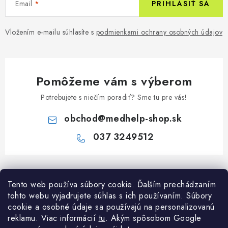
Email
PRIHLÁSIŤ SA
Vložením e-mailu súhlasíte s
podmienkami ochrany osobných údajov
Pomôžeme vám s výberom
Potrebujete s niečím poradiť? Sme tu pre vás!
obchod
@
medhelp-shop.sk
037 3249512
Z
á
Informácie pre vás
Tento web používa súbory cookie. Ďalším prechádzaním
p
tohto webu vyjadrujete súhlas s ich používaním. Súbory
ä
O firme
cookie a osobné údaje sa používajú na personalizovanú
Všetko o nákupe
t
reklamu. Viac informácií
tu
. A
kým spôsobom Google
Všetko o nákupe