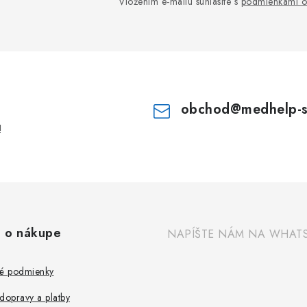
Vložením e-mailu súhlasíte s
podmienkami o
obchod
@
medhelp-
!
 o nákupe
NAPÍŠTE NÁM NA WHAT
é podmienky
dopravy a platby