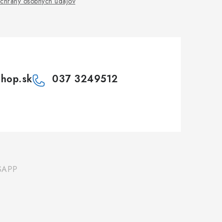
chrany osobných údajov
shop.sk
037 3249512
SAPP