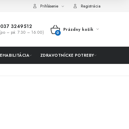
Prihlásenie
Registrácia
037 3249512
Prázdny košík
(po – pá: 7:30 – 16:00)
NÁKUPNÝ
KOŠÍK
REHABILITÁCIA
ZDRAVOTNÍCKE POTREBY
AKCIA