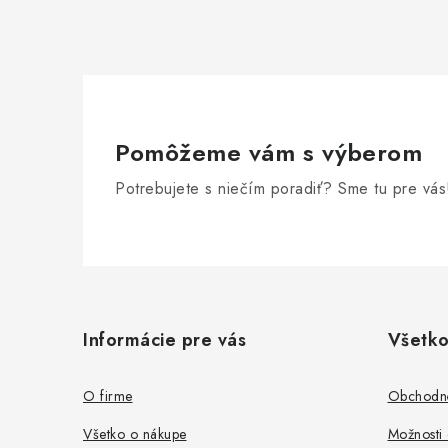
Pomôžeme vám s výberom
Potrebujete s niečím poradiť? Sme tu pre vás
Z
á
Informácie pre vás
Všetko
p
ä
O firme
Obchodn
t
Všetko o nákupe
Možnosti 