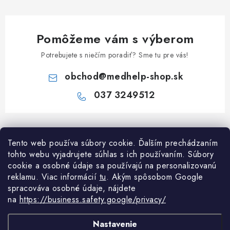
Pomôžeme vám s výberom
Potrebujete s niečím poradiť? Sme tu pre vás!
obchod
@
medhelp-shop.sk
037 3249512
Z
á
Informácie pre vás
Tento web používa súbory cookie. Ďalším prechádzaním
p
tohto webu vyjadrujete súhlas s ich používaním. Súbory
ä
O firme
cookie a osobné údaje sa používajú na personalizovanú
Všetko o nákupe
t
reklamu. Viac informácií
tu
. A
kým spôsobom Google
Všetko o nákupe
i
NAPÍŠTE NÁM NA WHATSAPP
spracováva osobné údaje, nájdete
Obchodné podmienky
na
https://business.safety.google/privacy/
e
Kontakty
Možnosti dopravy a platby
Potrebujete poradiť?
Spýtajte sa nášho
Články
asistenta M
Nastavenie
Reklamácie