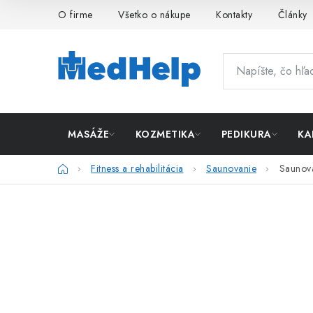
Prejsť
O firme
Všetko o nákupe
Kontakty
Články
na
obsah
MASÁŽE
KOZMETIKA
PEDIKURA
KA
Domov
Fitness a rehabilitácia
Saunovanie
Saunová