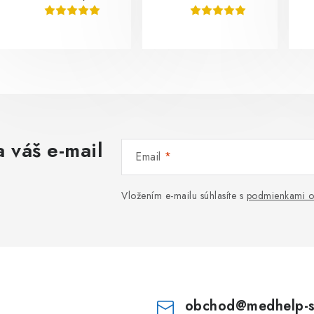
 váš e-mail
Email
Vložením e-mailu súhlasíte s
podmienkami o
obchod
@
medhelp-