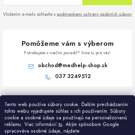
Vložením e-mailu súhlasíte s
podmienkami ochrany osobných údajov
Pomôžeme vám s výberom
Potrebujete s niečím poradiť? Sme tu pre vás!
obchod
@
medhelp-shop.sk
037 3249512
Z
á
Informácie pre vás
Tento web používa súbory cookie. Ďalším prechádzaním
p
tohto webu vyjadrujete súhlas s ich používaním. Súbory
ä
O firme
cookie a osobné údaje sa používajú na personalizovanú
Všetko o nákupe
t
reklamu. Viac informácií
tu
. A
kým spôsobom Google
Všetko o nákupe
i
NAPÍŠTE NÁM NA WHATSAPP
spracováva osobné údaje, nájdete
Obchodné podmienky