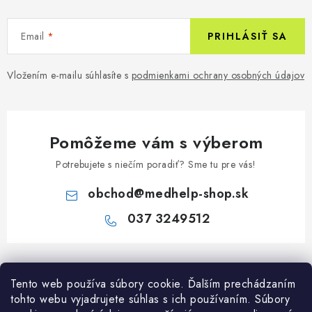
Email
PRIHLÁSIŤ SA
Vložením e-mailu súhlasíte s
podmienkami ochrany osobných údajov
Pomôžeme vám s výberom
Potrebujete s niečím poradiť? Sme tu pre vás!
obchod
@
medhelp-shop.sk
037 3249512
Z
á
Informácie pre vás
Tento web používa súbory cookie. Ďalším prechádzaním
p
tohto webu vyjadrujete súhlas s ich používaním. Súbory
ä
O firme