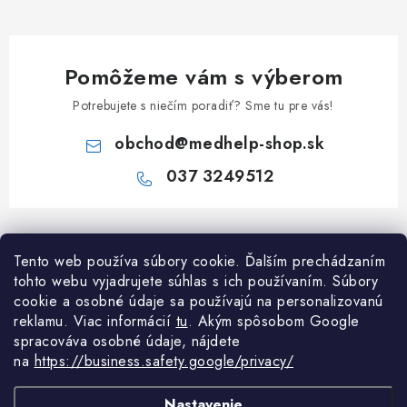
Pomôžeme vám s výberom
Potrebujete s niečím poradiť? Sme tu pre vás!
obchod
@
medhelp-shop.sk
037 3249512
Z
á
Informácie pre vás
Tento web používa súbory cookie. Ďalším prechádzaním
p
tohto webu vyjadrujete súhlas s ich používaním. Súbory
ä
O firme
cookie a osobné údaje sa používajú na personalizovanú
Všetko o nákupe
t
reklamu. Viac informácií
tu
. A
kým spôsobom Google
Všetko o nákupe
i
NAPÍŠTE NÁM NA WHATSAPP
spracováva osobné údaje, nájdete
Obchodné podmienky
na
https://business.safety.google/privacy/
e
Kontakty
Možnosti dopravy a platby
Potrebujete poradiť?
Spýtajte sa nášho
Články
asis
Nastavenie