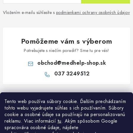
Vložením e-mailu súhlasíte s
podmienkami ochrany osobných údajov
Pomôžeme vám s výberom
Potrebujete s niečím poradiť? Sme tu pre vás!
obchod
@
medhelp-shop.sk
037 3249512
Z
á
Informácie pre vás
Tento web používa súbory cookie. Ďalším prechádzaním
p
tohto webu vyjadrujete súhlas s ich používaním. Súbory
ä
O firme
cookie a osobné údaje sa používajú na personalizovanú
Všetko o nákupe
t
reklamu. Viac informácií
tu
. A
kým spôsobom Google
Všetko o nákupe
i
NAPÍŠTE NÁM NA WHATSAPP
spracováva osobné údaje, nájdete
Obchodné podmienky