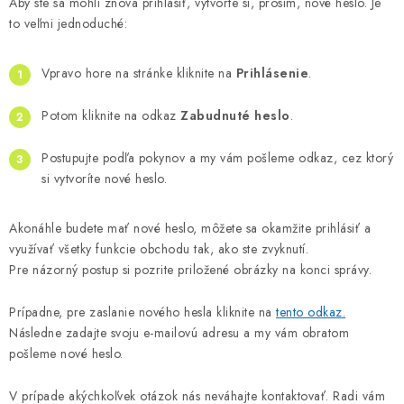
Aby ste sa mohli znova prihlásiť, vytvorte si, prosím, nové heslo. Je
to veľmi jednoduché:
Vpravo hore na stránke kliknite na
Prihlásenie
.
Potom kliknite na odkaz
Zabudnuté heslo
.
Postupujte podľa pokynov a my vám pošleme odkaz, cez ktorý
si vytvoríte nové heslo.
Akonáhle budete mať nové heslo, môžete sa okamžite prihlásiť a
využívať všetky funkcie obchodu tak, ako ste zvyknutí.
Pre názorný postup si pozrite priložené obrázky na konci správy.
Prípadne, pre zaslanie nového hesla kliknite na
tento odkaz.
Následne zadajte svoju e-mailovú adresu a my vám obratom
pošleme nové heslo.
V prípade akýchkoľvek otázok nás neváhajte kontaktovať. Radi vám