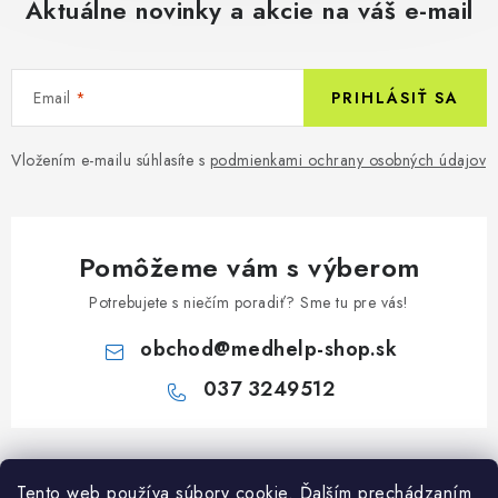
Aktuálne novinky a akcie na váš e-mail
Email
PRIHLÁSIŤ SA
Vložením e-mailu súhlasíte s
podmienkami ochrany osobných údajov
Pomôžeme vám s výberom
Potrebujete s niečím poradiť? Sme tu pre vás!
obchod
@
medhelp-shop.sk
037 3249512
Z
á
Informácie pre vás
Tento web používa súbory cookie. Ďalším prechádzaním