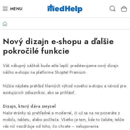
Prejsť
Hľad
na
obsah
Domov
MASÁŽE
Nový dizajn e-shopu a ďalšie
KOZMETIKA
pokročilé funkcie
PEDIKURA
Váš nákupný zážitok bude ešte lepší: predstavujeme nový dizajn
KADERNÍCTVO
nášho e-shopu na platforme Shoptet Premium.
MANIKÚRA
Nižšie nájdete prehľad hlavných výhod nového e-shopu a návod pre
existujúcich zákazníkov, ako sa prihlásiť.
TETOVANIE
Dizajn, ktorý dáva zmysel
Naše stránky sú prehľadné a moderné, či už sa na ne pozeráte z
FITNESS A REHABILITÁCIA
mobilu, tabletu, alebo počítača. Všetko je tam, kde to čakáte, takže
vás nič nezdržuje od toho, čo chcete – nakupovania.