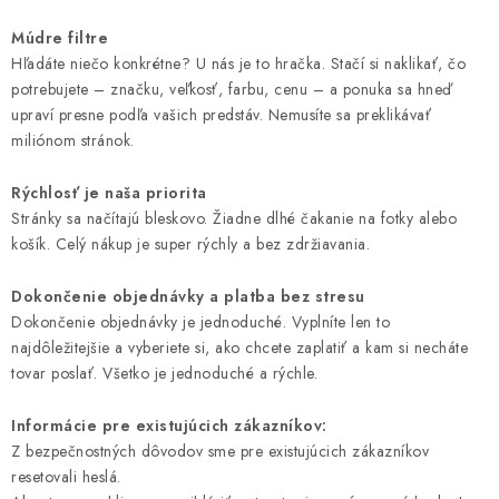
ZDRAVOTNÍCKE POTREBY
Múdre filtre
AKCIA
Hľadáte niečo konkrétne? U nás je to hračka. Stačí si naklikať, čo
potrebujete – značku, veľkosť, farbu, cenu – a ponuka sa hneď
upraví presne podľa vašich predstáv. Nemusíte sa preklikávať
VÝPREDAJ
miliónom stránok.
NOVINKY
Rýchlosť je naša priorita
Stránky sa načítajú bleskovo. Žiadne dlhé čakanie na fotky alebo
ZNAČKY
košík. Celý nákup je super rýchly a bez zdržiavania.
O firme
Všetko o nákupe
Kontakty
Články
Dokončenie objednávky a platba bez stresu
Dokončenie objednávky je jednoduché. Vyplníte len to
najdôležitejšie a vyberiete si, ako chcete zaplatiť a kam si necháte
tovar poslať. Všetko je jednoduché a rýchle.
Informácie pre existujúcich zákazníkov:
Z bezpečnostných dôvodov sme pre existujúcich zákazníkov
resetovali heslá.