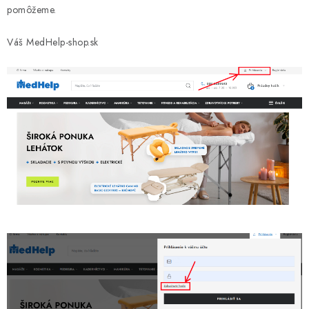
pomôžeme.
Váš MedHelp-shop.sk