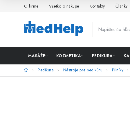
Prejsť
O firme
Všetko o nákupe
Kontakty
Články
na
obsah
MASÁŽE
KOZMETIKA
PEDIKURA
KA
Domov
Pedikura
Nástroje pre pedikúru
Pilníky