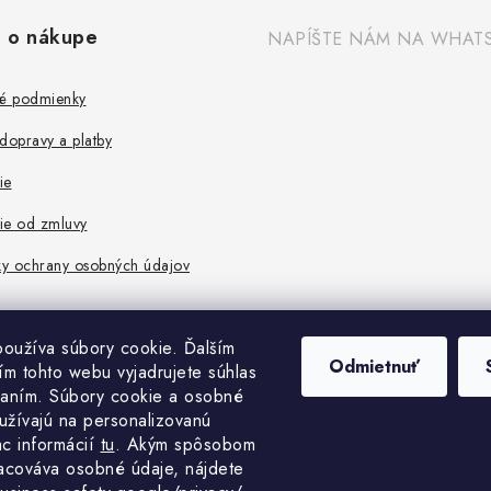
 o nákupe
NAPÍŠTE NÁM NA WHAT
é podmienky
dopravy a platby
ie
ie od zmluvy
y ochrany osobných údajov
oužíva súbory cookie. Ďalším
Odmietnuť
m tohto webu vyjadrujete súhlas
vaním. Súbory cookie a osobné
užívajú na personalizovanú
ac informácií
tu
. A
kým spôsobom
acováva osobné údaje, nájdete