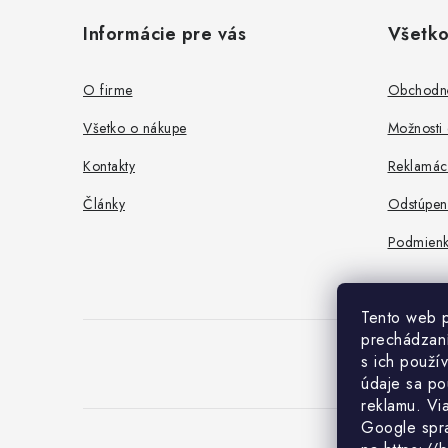
á
Informácie pre vás
Všetko
p
ä
O firme
Obchodn
t
Všetko o nákupe
Možnosti 
i
Kontakty
Reklamác
e
Články
Odstúpen
Podmienk
Tento web p
prechádzaní
s ich použí
údaje sa po
reklamu. Vi
Google spr