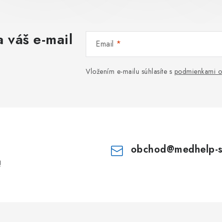
 váš e-mail
Email
Vložením e-mailu súhlasíte s
podmienkami o
obchod
@
medhelp-
!