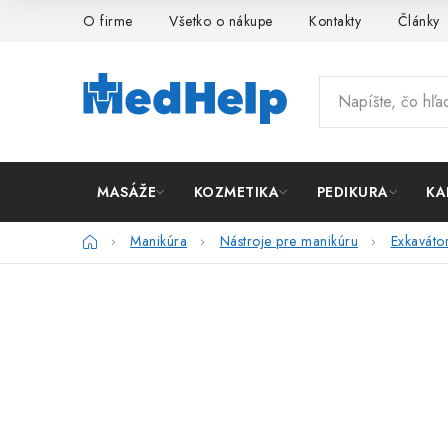
Prejsť
O firme
Všetko o nákupe
Kontakty
Články
na
obsah
MASÁŽE
KOZMETIKA
PEDIKURA
KA
Domov
Manikúra
Nástroje pre manikúru
Exkaváto