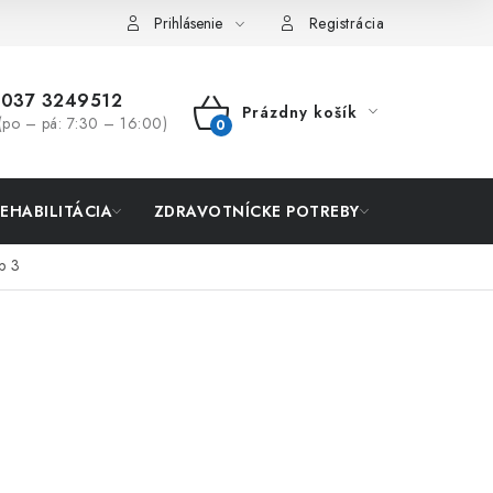
Prihlásenie
Registrácia
037 3249512
Prázdny košík
(po – pá: 7:30 – 16:00)
NÁKUPNÝ
KOŠÍK
REHABILITÁCIA
ZDRAVOTNÍCKE POTREBY
AKCIA
p 3