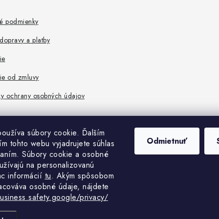
é podmienky
dopravy a platby
ie
ie od zmluvy
y ochrany osobných údajov
oužíva súbory cookie. Ďalším
Odmietnuť
m tohto webu vyjadrujete súhlas
vaním. Súbory cookie a osobné
užívajú na personalizovanú
ac informácií
tu
. A
kým spôsobom
acováva osobné údaje, nájdete
business.safety.google/privacy/
pyright 2026
MedHelp shop
. Všetky práva vyhradené.
Upraviť nastavenie cook
Vytvoril Shoptet Premium