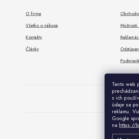
p
ä
O firme
Obchodn
t
Všetko o nákupe
Možnosti 
i
Kontakty
Reklamác
e
Články
Odstúpen
Podmienk
Tento web p
prechádzaní
s ich použí
údaje sa po
reklamu. Vi
Google spr
na
https://
Co