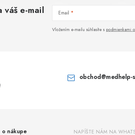
 váš e-mail
Email
Vložením e-mailu súhlasíte s
podmienkami o
obchod
@
medhelp-
!
 o nákupe
NAPÍŠTE NÁM NA WHAT