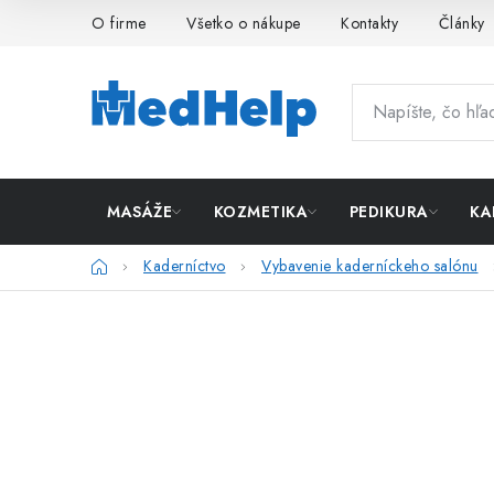
Prejsť
O firme
Všetko o nákupe
Kontakty
Články
na
obsah
MASÁŽE
KOZMETIKA
PEDIKURA
KA
Domov
Kaderníctvo
Vybavenie kaderníckeho salónu