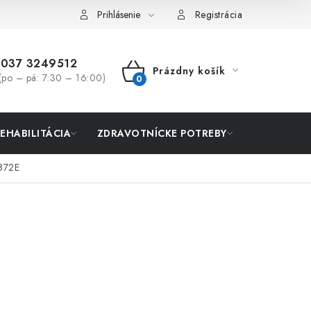
Prihlásenie
Registrácia
037 3249512
Prázdny košík
(po – pá: 7:30 – 16:00)
NÁKUPNÝ
KOŠÍK
REHABILITÁCIA
ZDRAVOTNÍCKE POTREBY
AKCIA
X872E