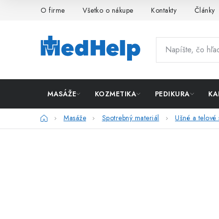
Prejsť
O firme
Všetko o nákupe
Kontakty
Články
na
obsah
MASÁŽE
KOZMETIKA
PEDIKURA
KA
Domov
Masáže
Spotrebný materiál
Ušné a telové 