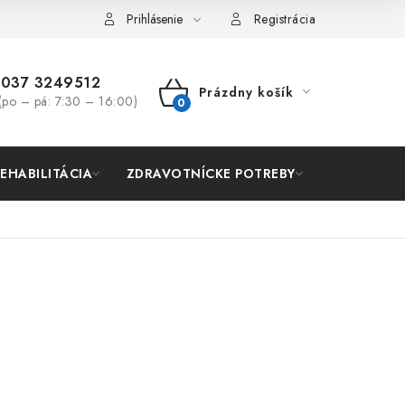
Prihlásenie
Registrácia
037 3249512
Prázdny košík
(po – pá: 7:30 – 16:00)
NÁKUPNÝ
KOŠÍK
REHABILITÁCIA
ZDRAVOTNÍCKE POTREBY
AKCIA