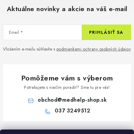
Aktuálne novinky a akcie na váš e-mail
Email
PRIHLÁSIŤ SA
Vložením e-mailu súhlasíte s
podmienkami ochrany osobných údajov
Pomôžeme vám s výberom
Potrebujete s niečím poradiť? Sme tu pre vás!
obchod
@
medhelp-shop.sk
037 3249512
Z
á