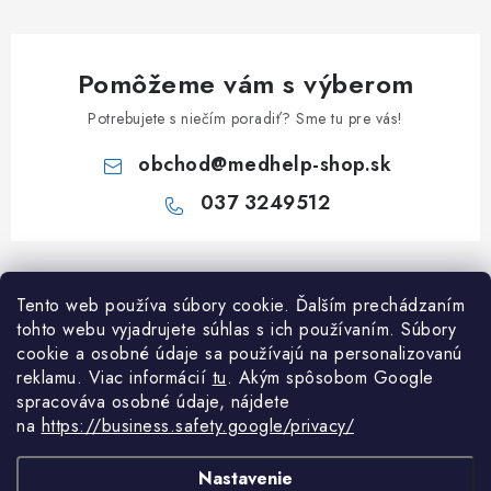
Pomôžeme vám s výberom
Potrebujete s niečím poradiť? Sme tu pre vás!
obchod
@
medhelp-shop.sk
037 3249512
Z
á
Tento web používa súbory cookie. Ďalším prechádzaním
Informácie pre vás
p
tohto webu vyjadrujete súhlas s ich používaním. Súbory
ä
O firme
cookie a osobné údaje sa používajú na personalizovanú
Všetko o nákupe
t
reklamu. Viac informácií
tu
. A
kým spôsobom Google
Všetko o nákupe
spracováva osobné údaje, nájdete
i
NAPÍŠTE NÁM NA WHATSAPP
Obchodné podmienky
na
https://business.safety.google/privacy/
e
Kontakty
Možnosti dopravy a platby
Potrebujete poradiť?
Spýtajte sa nášho
Články
Nastavenie
asistenta Mediho.
Reklamácie