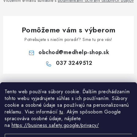
Vložením e-mailu súhlasíte s
podmienkami ochrany osobných údajov
Pomôžeme vám s výberom
Potrebujete s niečím poradiť? Sme tu pre vás!
obchod
@
medhelp-shop.sk
037 3249512
Z
á
Tento web používa súbory cookie. Ďalším prechádzaním
Informácie pre vás
p
tohto webu vyjadrujete súhlas s ich používaním. Súbory
ä
O firme
cookie a osobné údaje sa používajú na personalizovanú
Všetko o nákupe
t
reklamu. Viac informácií
tu
. A
kým spôsobom Google
Všetko o nákupe
spracováva osobné údaje, nájdete
i
NAPÍŠTE NÁM NA WHATSAPP
Obchodné podmienky
na
https://business.safety.google/privacy/
e
Kontakty
Možnosti dopravy a platby
Potrebujete poradiť?
Spýtajte sa nášho