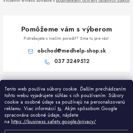
Vložením e-mailu súhlasíte s
podmienkami ochrany osobných údajov
Pomôžeme vám s výberom
Potrebujete s niečím poradiť? Sme tu pre vás!
obchod
@
medhelp-shop.sk
037 3249512
Z
á
Tento web používa súbory cookie. Ďalším prechádzaním
Informácie pre vás
p
tohto webu vyjadrujete súhlas s ich používaním. Súbory
ä
O firme
cookie a osobné údaje sa používajú na personalizovanú
Všetko o nákupe
t
reklamu. Viac informácií
tu
. A
kým spôsobom Google
Všetko o nákupe
spracováva osobné údaje, nájdete
i
NAPÍŠTE NÁM NA WHATSAPP
Obchodné podmienky
na
https://business.safety.google/privacy/
e
Kontakty
Možnosti dopravy a platby
Potrebujete poradiť?
Spýtajte sa nášho