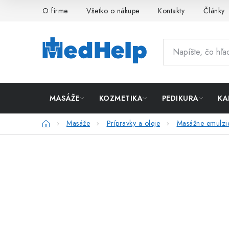
Prejsť
O firme
Všetko o nákupe
Kontakty
Články
na
obsah
MASÁŽE
KOZMETIKA
PEDIKURA
KA
Domov
Masáže
Prípravky a oleje
Masážne emulzi