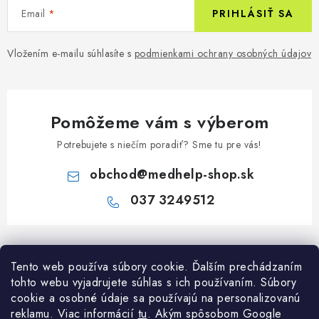
Email
PRIHLÁSIŤ SA
Vložením e-mailu súhlasíte s
podmienkami ochrany osobných údajov
Pomôžeme vám s výberom
Potrebujete s niečím poradiť? Sme tu pre vás!
obchod
@
medhelp-shop.sk
037 3249512
Z
á
Informácie pre vás
Tento web používa súbory cookie. Ďalším prechádzaním
p
tohto webu vyjadrujete súhlas s ich používaním. Súbory
ä
O firme
cookie a osobné údaje sa používajú na personalizovanú
Všetko o nákupe
t
reklamu. Viac informácií
tu
. A
kým spôsobom Google