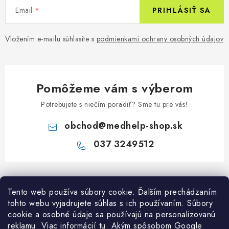
Email
PRIHLÁSIŤ SA
Vložením e-mailu súhlasíte s
podmienkami ochrany osobných údajov
Pomôžeme vám s výberom
Potrebujete s niečím poradiť? Sme tu pre vás!
obchod
@
medhelp-shop.sk
037 3249512
Z
á
Informácie pre vás
Tento web používa súbory cookie. Ďalším prechádzaním
p
tohto webu vyjadrujete súhlas s ich používaním. Súbory
ä
O firme
cookie a osobné údaje sa používajú na personalizovanú
Všetko o nákupe
t
reklamu. Viac informácií
tu
. A
kým spôsobom Google