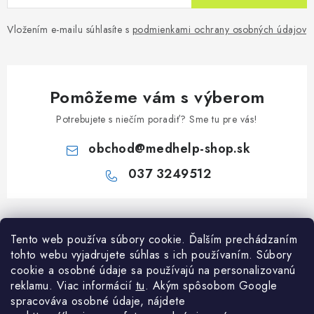
Vložením e-mailu súhlasíte s
podmienkami ochrany osobných údajov
Pomôžeme vám s výberom
Potrebujete s niečím poradiť? Sme tu pre vás!
obchod
@
medhelp-shop.sk
037 3249512
Z
á
Informácie pre vás
Tento web používa súbory cookie. Ďalším prechádzaním
p
tohto webu vyjadrujete súhlas s ich používaním. Súbory
ä
O firme
cookie a osobné údaje sa používajú na personalizovanú
Všetko o nákupe
t
reklamu. Viac informácií
tu
. A
kým spôsobom Google
Všetko o nákupe
i
NAPÍŠTE NÁM NA WHATSAPP
spracováva osobné údaje, nájdete
Obchodné podmienky