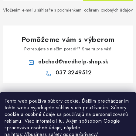
Vložením e-mailu súhlasíte s
podmienkami ochrany osobných údajov
Pomôžeme vám s výberom
Potrebujete s niečím poradiť? Sme tu pre vás!
obchod
@
medhelp-shop.sk
037 3249512
Z
á
Informácie pre vás
Tento web používa súbory cookie. Ďalším prechádzaním
p
tohto webu vyjadrujete súhlas s ich používaním. Súbory
ä
O firme
cookie a osobné údaje sa používajú na personalizovanú
Všetko o nákupe
t
reklamu. Viac informácií
tu
. A
kým spôsobom Google
Všetko o nákupe
i
NAPÍŠTE NÁM NA WHATSAPP
spracováva osobné údaje, nájdete
Obchodné podmienky
na
https://business.safety.google/privacy/
Kontakty