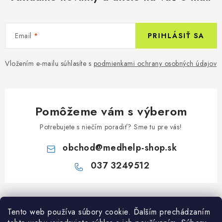
Email
PRIHLÁSIŤ SA
Vložením e-mailu súhlasíte s
podmienkami ochrany osobných údajov
Pomôžeme vám s výberom
Potrebujete s niečím poradiť? Sme tu pre vás!
obchod
@
medhelp-shop.sk
037 3249512
Z
á
Informácie pre vás
Tento web používa súbory cookie. Ďalším prechádzaním
p