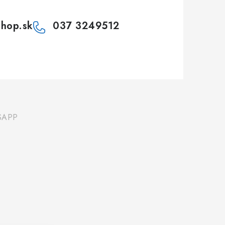
shop.sk
037 3249512
SAPP