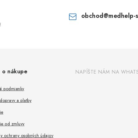
obchod
@
medhelp-
!
 o nákupe
NAPÍŠTE NÁM NA WHAT
é podmienky
dopravy a platby
ie
ie od zmluvy
y ochrany osobných údajov