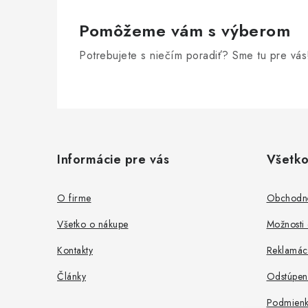
Pomôžeme vám s výberom
Potrebujete s niečím poradiť? Sme tu pre vás
Z
á
Informácie pre vás
Všetko
p
ä
O firme
Obchodn
t
Všetko o nákupe
Možnosti 
i
Kontakty
Reklamác
e
Články
Odstúpen
Podmienk