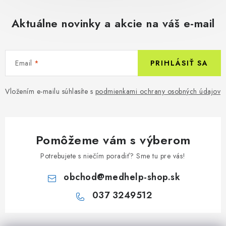
Aktuálne novinky a akcie na váš e-mail
Email
PRIHLÁSIŤ SA
Vložením e-mailu súhlasíte s
podmienkami ochrany osobných údajov
Pomôžeme vám s výberom
Potrebujete s niečím poradiť? Sme tu pre vás!
obchod
@
medhelp-shop.sk
037 3249512
Z