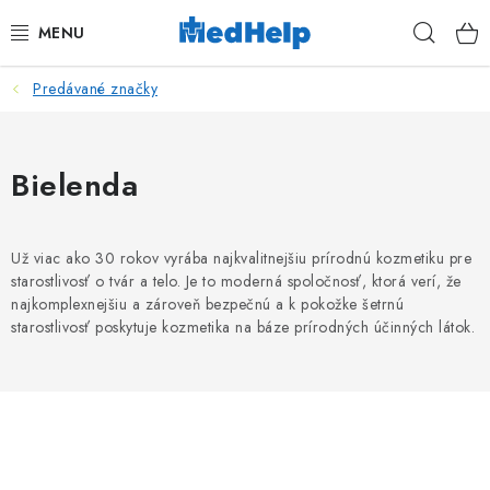
Prejsť
Hľad
na
obsah
Predávané značky
MASÁŽE
KOZMETIKA
Bielenda
PEDIKURA
Už viac ako 30 rokov vyrába najkvalitnejšiu prírodnú kozmetiku pre
KADERNÍCTVO
starostlivosť o tvár a telo. Je to moderná spoločnosť, ktorá verí, že
najkomplexnejšiu a zároveň bezpečnú a k pokožke šetrnú
MANIKÚRA
starostlivosť poskytuje kozmetika na báze prírodných účinných látok.
TETOVANIE
FITNESS A REHABILITÁCIA