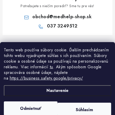
Potrebujete s niečím poradiť? Sme tu pre vás!
obchod
@
medhelp-shop.sk
037 3249512
Z
á
Informácie pre vás
Tento web používa súbory cookie. Ďalším prechádzaním
p
tohto webu vyjadrujete súhlas s ich používaním. Súbory
ä
O firme
cookie a osobné údaje sa používajú na personalizovanú
Všetko o nákupe
t
reklamu. Viac informácií
tu
. A
kým spôsobom Google
Všetko o nákupe
i
NAPÍŠTE NÁM NA WHATSAPP
spracováva osobné údaje, nájdete
Obchodné podmienky
na
https://business.safety.google/privacy/
e
Kontakty
Možnosti dopravy a platby
Potrebujete poradiť?
Spýtajte sa nášho
Články
asistenta Mediho.
Nastavenie
Reklamácie
Odstúpenie od zmluvy
Copyright 2026
MedHelp shop
. Všetky práva vyhradené.
Upraviť nastavenie
Odmietnuť
Súhlasím
cookies
Podmienky ochrany osobných údajov