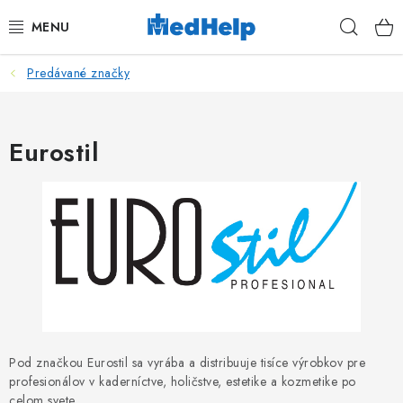
Prejsť
Hľad
na
obsah
Predávané značky
MASÁŽE
KOZMETIKA
Eurostil
PEDIKURA
KADERNÍCTVO
MANIKÚRA
TETOVANIE
FITNESS A REHABILITÁCIA
Pod značkou Eurostil sa vyrába a distribuuje tisíce výrobkov pre
profesionálov v kaderníctve, holičstve, estetike a kozmetike po
celom svete.