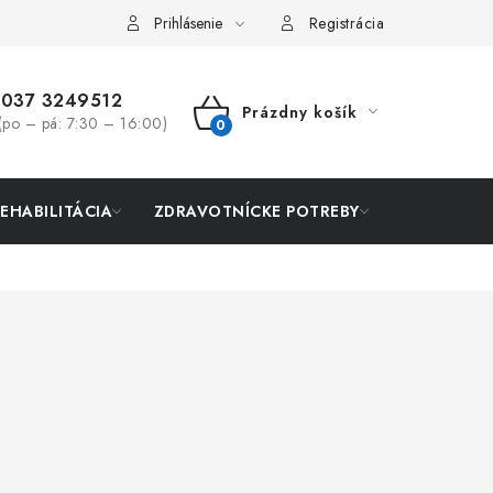
Prihlásenie
Registrácia
037 3249512
Prázdny košík
(po – pá: 7:30 – 16:00)
NÁKUPNÝ
KOŠÍK
REHABILITÁCIA
ZDRAVOTNÍCKE POTREBY
AKCIA