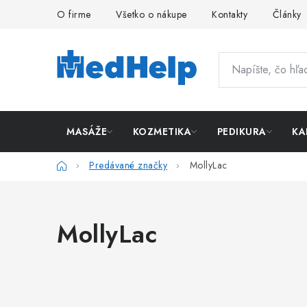
Prejsť
O firme
Všetko o nákupe
Kontakty
Články
na
obsah
MASÁŽE
KOZMETIKA
PEDIKURA
KA
Domov
Predávané značky
MollyLac
MollyLac