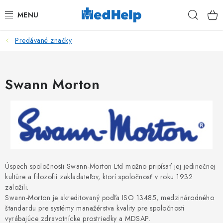
Prejsť
Hľad
na
obsah
Predávané značky
MASÁŽE
KOZMETIKA
Swann Morton
PEDIKURA
KADERNÍCTVO
MANIKÚRA
Úspech spoločnosti Swann-Morton Ltd možno pripísať jej jedinečnej
TETOVANIE
kultúre a filozofii zakladateľov, ktorí spoločnosť v roku 1932
založili.
Swann-Morton je akreditovaný podľa ISO 13485, medzinárodného
FITNESS A REHABILITÁCIA
štandardu pre systémy manažérstva kvality pre spoločnosti
vyrábajúce zdravotnícke prostriedky a MDSAP.