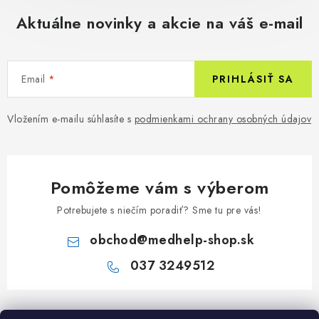
Aktuálne novinky a akcie na váš e-mail
Email
PRIHLÁSIŤ SA
Vložením e-mailu súhlasíte s
podmienkami ochrany osobných údajov
Pomôžeme vám s výberom
Potrebujete s niečím poradiť? Sme tu pre vás!
obchod
@
medhelp-shop.sk
037 3249512
Z
á