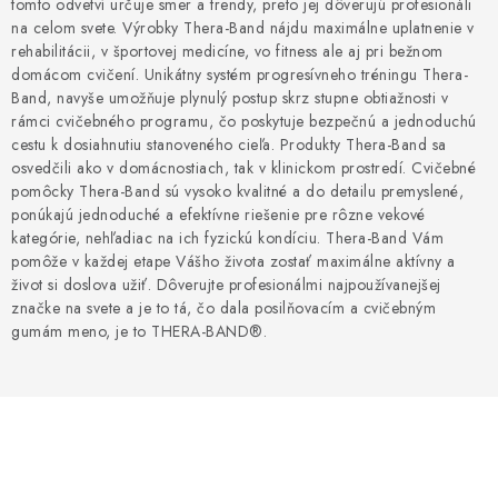
ZDRAVOTNÍCKE POTREBY
tomto odvetví určuje smer a trendy, preto jej dôverujú profesionáli
na celom svete. Výrobky Thera-Band nájdu maximálne uplatnenie v
rehabilitácii, v športovej medicíne, vo fitness ale aj pri bežnom
AKCIA
domácom cvičení. Unikátny systém progresívneho tréningu Thera-
Band, navyše umožňuje plynulý postup skrz stupne obtiažnosti v
VÝPREDAJ
rámci cvičebného programu, čo poskytuje bezpečnú a jednoduchú
cestu k dosiahnutiu stanoveného cieľa. Produkty Thera-Band sa
osvedčili ako v domácnostiach, tak v klinickom prostredí. Cvičebné
NOVINKY
pomôcky Thera-Band sú vysoko kvalitné a do detailu premyslené,
ponúkajú jednoduché a efektívne riešenie pre rôzne vekové
ZNAČKY
kategórie, nehľadiac na ich fyzickú kondíciu. Thera-Band Vám
pomôže v každej etape Vášho života zostať maximálne aktívny a
život si doslova užiť. Dôverujte profesionálmi najpoužívanejšej
O firme
Všetko o nákupe
Kontakty
Články
značke na svete a je to tá, čo dala posilňovacím a cvičebným
gumám meno, je to THERA-BAND®.