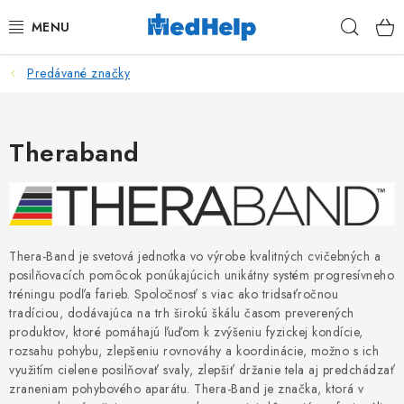
Prejsť
Hľad
na
obsah
Predávané značky
MASÁŽE
KOZMETIKA
Theraband
PEDIKURA
KADERNÍCTVO
Thera-Band je svetová jednotka vo výrobe kvalitných cvičebných a
MANIKÚRA
posilňovacích pomôcok ponúkajúcich unikátny systém progresívneho
tréningu podľa farieb. Spoločnosť s viac ako tridsaťročnou
TETOVANIE
tradíciou, dodávajúca na trh širokú škálu časom preverených
produktov, ktoré pomáhajú ľuďom k zvýšeniu fyzickej kondície,
rozsahu pohybu, zlepšeniu rovnováhy a koordinácie, možno s ich
FITNESS A REHABILITÁCIA
využitím cielene posilňovať svaly, zlepšiť držanie tela aj predchádzať
zraneniam pohybového aparátu. Thera-Band je značka, ktorá v