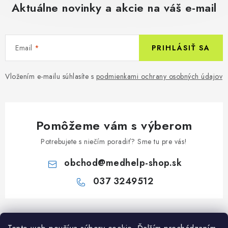
Aktuálne novinky a akcie na váš e-mail
Email
PRIHLÁSIŤ SA
Vložením e-mailu súhlasíte s
podmienkami ochrany osobných údajov
Pomôžeme vám s výberom
Potrebujete s niečím poradiť? Sme tu pre vás!
obchod
@
medhelp-shop.sk
037 3249512
Z
á