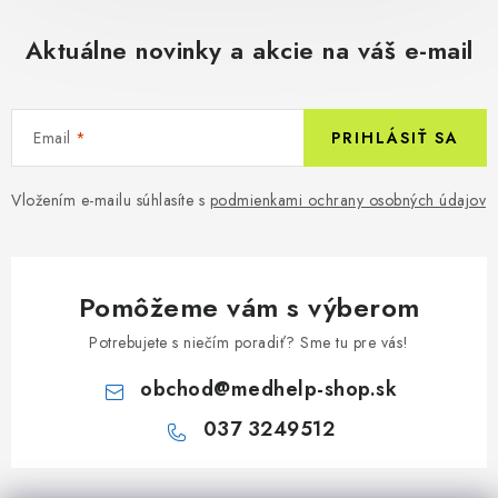
Aktuálne novinky a akcie na váš e-mail
Email
PRIHLÁSIŤ SA
Vložením e-mailu súhlasíte s
podmienkami ochrany osobných údajov
Pomôžeme vám s výberom
Potrebujete s niečím poradiť? Sme tu pre vás!
obchod
@
medhelp-shop.sk
037 3249512
Z