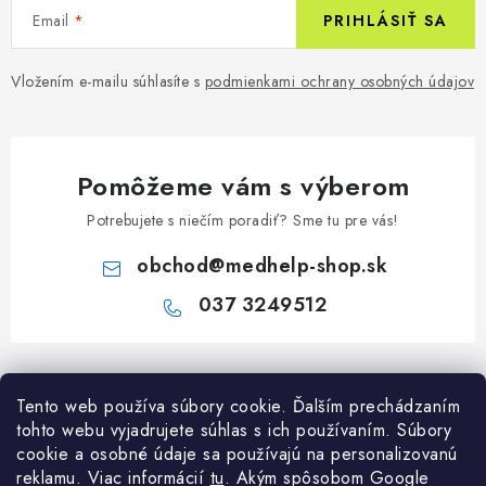
Email
PRIHLÁSIŤ SA
Vložením e-mailu súhlasíte s
podmienkami ochrany osobných údajov
Pomôžeme vám s výberom
Potrebujete s niečím poradiť? Sme tu pre vás!
obchod
@
medhelp-shop.sk
037 3249512
Z
á
Informácie pre vás
Tento web používa súbory cookie. Ďalším prechádzaním
p
tohto webu vyjadrujete súhlas s ich používaním. Súbory
ä
O firme
cookie a osobné údaje sa používajú na personalizovanú
Všetko o nákupe
t
reklamu. Viac informácií
tu
. A
kým spôsobom Google