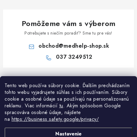
Pomôžeme vám s výberom
Potrebujete s niečím poradiť? Sme tu pre vás!
obchod
@
medhelp-shop.sk
037 3249512
Z
á
Informácie pre vás
Tento web používa súbory cookie. Ďalším prechádzaním
p
tohto webu vyjadrujete súhlas s ich používaním. Súbory
ä
O firme
cookie a osobné údaje sa používajú na personalizovanú
Všetko o nákupe
t
reklamu. Viac informácií
tu
. A
kým spôsobom Google
Všetko o nákupe
i
NAPÍŠTE NÁM NA WHATSAPP
spracováva osobné údaje, nájdete
Obchodné podmienky
na
https://business.safety.google/privacy/
e
Kontakty
Možnosti dopravy a platby
Potrebujete poradiť?
Spýtajte sa nášho
Články
Nastavenie
asistenta Mediho.
Reklamácie