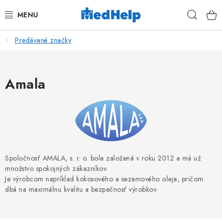
Prejsť
Hľad
na
obsah
Predávané značky
MASÁŽE
KOZMETIKA
Amala
PEDIKURA
KADERNÍCTVO
MANIKÚRA
Spoločnosť AMALA, s. r. o. bola založená v roku 2012 a má už
množstvo spokojných zákazníkov.
TETOVANIE
Je výrobcom napríklad kokosového a sezamového oleja, pričom
dbá na maximálnu kvalitu a bezpečnosť výrobkov.
FITNESS A REHABILITÁCIA