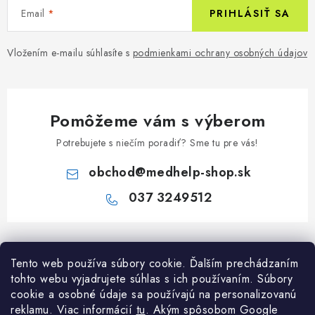
Email
PRIHLÁSIŤ SA
Vložením e-mailu súhlasíte s
podmienkami ochrany osobných údajov
Pomôžeme vám s výberom
Potrebujete s niečím poradiť? Sme tu pre vás!
obchod
@
medhelp-shop.sk
037 3249512
Z
á
Informácie pre vás
Tento web používa súbory cookie. Ďalším prechádzaním
p
tohto webu vyjadrujete súhlas s ich používaním. Súbory
ä
O firme
cookie a osobné údaje sa používajú na personalizovanú
Všetko o nákupe
t
reklamu. Viac informácií
tu
. A
kým spôsobom Google