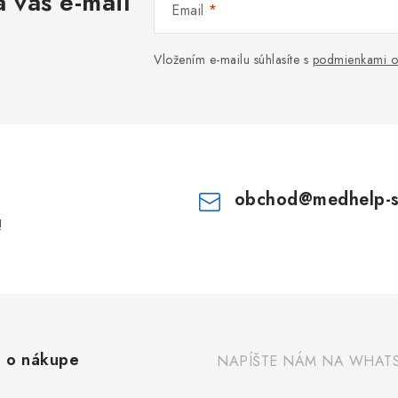
 váš e-mail
Email
Vložením e-mailu súhlasíte s
podmienkami o
obchod
@
medhelp-
!
 o nákupe
NAPÍŠTE NÁM NA WHAT