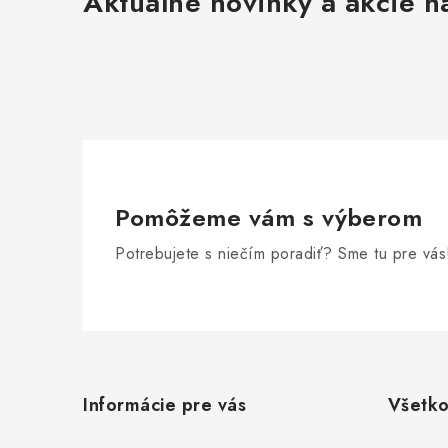
Aktuálne novinky a akcie na
Pomôžeme vám s výberom
Potrebujete s niečím poradiť? Sme tu pre vás
Z
á
Informácie pre vás
Všetko
p