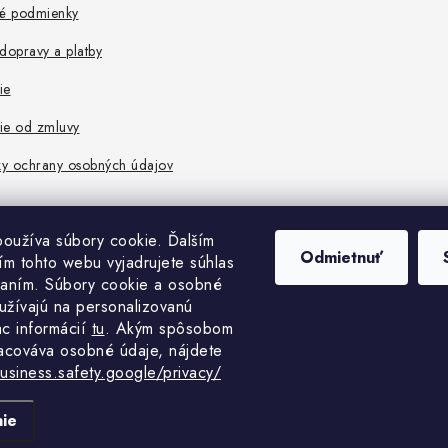
é podmienky
dopravy a platby
ie
ie od zmluvy
y ochrany osobných údajov
oužíva súbory cookie. Ďalším
Odmietnuť
m tohto webu vyjadrujete súhlas
vaním. Súbory cookie a osobné
užívajú na personalizovanú
ac informácií
tu
. A
kým spôsobom
acováva osobné údaje, nájdete
business.safety.google/privacy/
pyright 2026
MedHelp shop
. Všetky práva vyhradené.
Upraviť nastavenie cook
Vytvoril Shoptet Premium
ie