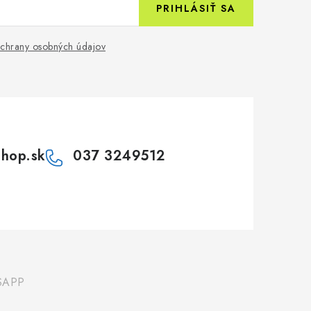
PRIHLÁSIŤ SA
chrany osobných údajov
shop.sk
037 3249512
SAPP