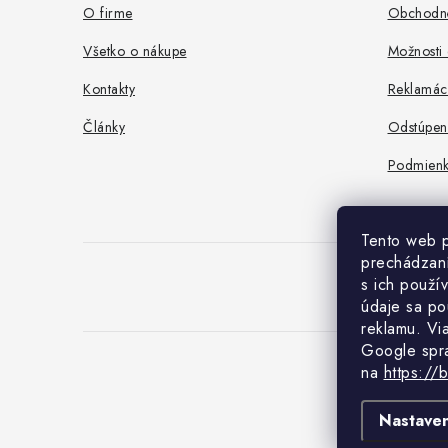
ä
O firme
Obchodn
t
Všetko o nákupe
Možnosti 
i
Kontakty
Reklamác
e
Články
Odstúpen
Podmienk
Tento web p
prechádzaní
s ich použí
údaje sa po
reklamu. Vi
Google spr
na
https://
Co
Nastaven