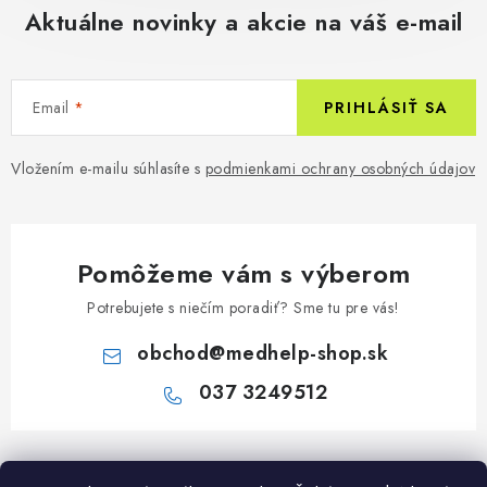
Aktuálne novinky a akcie na váš e-mail
Email
PRIHLÁSIŤ SA
Vložením e-mailu súhlasíte s
podmienkami ochrany osobných údajov
Pomôžeme vám s výberom
Potrebujete s niečím poradiť? Sme tu pre vás!
obchod
@
medhelp-shop.sk
037 3249512
Z
á